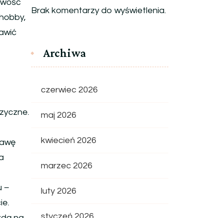
iwość
Brak komentarzy do wyświetlenia.
 hobby,
rawić
Archiwa
czerwiec 2026
zyczne.
maj 2026
kwiecień 2026
rawę
a
marzec 2026
u –
luty 2026
ie.
styczeń 2026
zda na