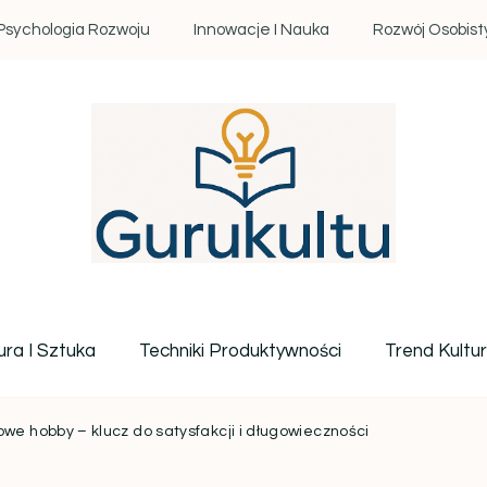
Psychologia Rozwoju
Innowacje I Nauka
Rozwój Osobist
Gurukultu.pl – Twoje centr
ura I Sztuka
Techniki Produktywności
Trend Kultu
owe hobby – klucz do satysfakcji i długowieczności