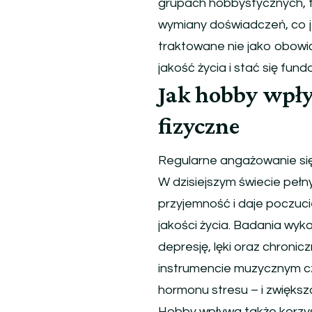
grupach hobbystycznych, 
wymiany doświadczeń, co j
traktowane nie jako obowią
jakość życia i stać się fu
Jak hobby wpły
fizyczne
Regularne angażowanie się
W dzisiejszym świecie pełny
przyjemność i daje poczu
jakości życia. Badania wyk
depresję, lęki oraz chroni
instrumencie muzycznym c
hormonu stresu – i zwiększ
Hobby wpływa także korzyst