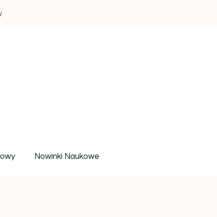
y
um wiedzy i inspiracji
rowy
Nowinki Naukowe