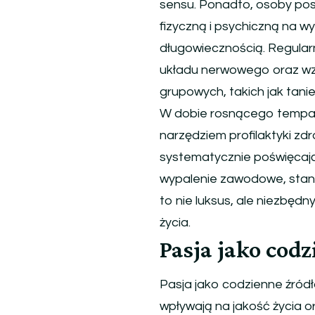
sensu. Ponadto, osoby pos
fizyczną i psychiczną na w
długowiecznością. Regula
układu nerwowego oraz wzm
grupowych, takich jak tani
W dobie rosnącego tempa ży
narzędziem profilaktyki z
systematycznie poświęcaj
wypalenie zawodowe, stany
to nie luksus, ale niezbęd
życia.
Pasja jako codz
Pasja jako codzienne źródł
wpływają na jakość życia 