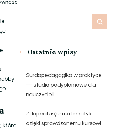
tywność
ie
jęć
że
Ostatnie wpisy
a
Surdopedagogika w praktyce
 hobby
— studia podyplomowe dla
ego
nauczycieli
ia
Zdaj maturę z matematyki
dzięki sprawdzonemu kursowi
, które