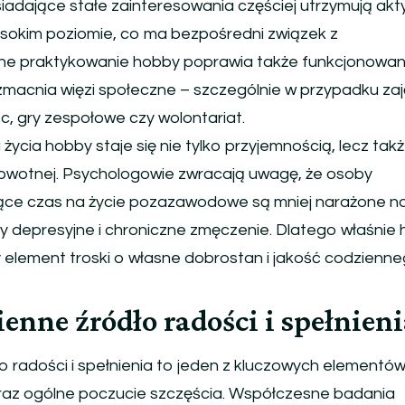
iadające stałe zainteresowania częściej utrzymują ak
ysokim poziomie, co ma bezpośredni związek z
rne praktykowanie hobby poprawia także funkcjonowan
acnia więzi społeczne – szczególnie w przypadku za
ec, gry zespołowe czy wolontariat.
cia hobby staje się nie tylko przyjemnością, lecz tak
drowotnej. Psychologowie zwracają uwagę, że osoby
ące czas na życie pozazawodowe są mniej narażone n
 depresyjne i chroniczne zmęczenie. Dlatego właśnie
ny element troski o własne dobrostan i jakość codzienn
ienne źródło radości i spełnien
o radości i spełnienia to jeden z kluczowych elementów
oraz ogólne poczucie szczęścia. Współczesne badania