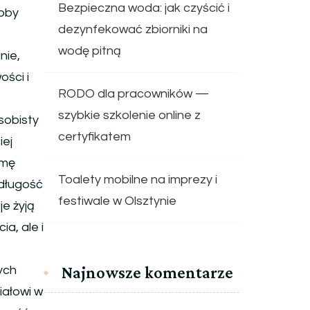
Bezpieczna woda: jak czyścić i
obby
dezynfekować zbiorniki na
wodę pitną
nie,
ści i
RODO dla pracowników —
szybkie szkolenie online z
sobisty
certyfikatem
iej
rmę
Toalety mobilne na imprezy i
 długość
festiwale w Olsztynie
je żyją
ia, ale i
Najnowsze komentarze
ych
iałowi w