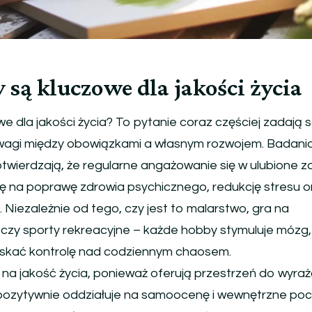
 są kluczowe dla jakości życia
 dla jakości życia? To pytanie coraz częściej zadają 
agi między obowiązkami a własnym rozwojem. Badani
wierdzają, że regularne angażowanie się w ulubione za
ę na poprawę zdrowia psychicznego, redukcję stresu o
 Niezależnie od tego, czy jest to malarstwo, gra na
 czy sporty rekreacyjne – każde hobby stymuluje mózg,
yskać kontrolę nad codziennym chaosem.
a jakość życia, ponieważ oferują przestrzeń do wyraż
 co pozytywnie oddziałuje na samoocenę i wewnętrzne po