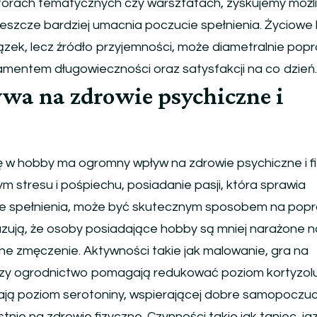
forach tematycznych czy warsztatach, zyskujemy możl
eszcze bardziej umacnia poczucie spełnienia. Życiowe
zek, lecz źródło przyjemności, może diametralnie pop
ndamentem długowieczności oraz satysfakcji na co dzień.
wa na zdrowie psychiczne i
 w hobby ma ogromny wpływ na zdrowie psychiczne i fi
m stresu i pośpiechu, posiadanie pasji, która sprawia
cie spełnienia, może być skutecznym sposobem na pop
azują, że osoby posiadające hobby są mniej narażone n
czne zmęczenie. Aktywności takie jak malowanie, gra na
zy ogrodnictwo pomagają redukować poziom kortyzol
ają poziom serotoniny, wspierającej dobre samopoczuc
nie na zdrowie fizyczne. Czynności takie jak taniec, ja