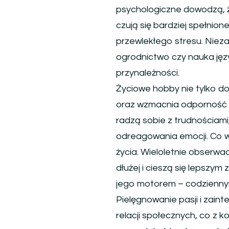
psychologiczne dowodzą, ż
czują się bardziej spełnio
przewlekłego stresu. Niezal
ogrodnictwo czy nauka jęz
przynależności.
Życiowe hobby nie tylko do
oraz wzmacnia odporność ps
radzą sobie z trudnościami
odreagowania emocji. Co w
życia. Wieloletnie obserwa
dłużej i cieszą się lepszym 
jego motorem – codziennym 
Pielęgnowanie pasji i zai
relacji społecznych, co z k