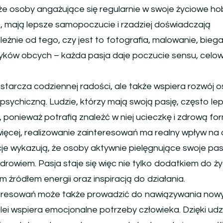
e osoby angażujące się regularnie w swoje życiowe h
ne, mają lepsze samopoczucie i rzadziej doświadczają
eżnie od tego, czy jest to fotografia, malowanie, biega
yków obcych – każda pasja daje poczucie sensu, celowo
starcza codziennej radości, ale także wspiera rozwój o
ychiczną. Ludzie, którzy mają swoją pasję, często lep
, ponieważ potrafią znaleźć w niej ucieczkę i zdrową fo
ięcej, realizowanie zainteresowań ma realny wpływ na
cje wykazują, że osoby aktywnie pielęgnujące swoje pas
zdrowiem. Pasja staje się więc nie tylko dodatkiem do życ
źródłem energii oraz inspiracją do działania.
nteresowań może także prowadzić do nawiązywania now
olei wspiera emocjonalne potrzeby człowieka. Dzięki udz