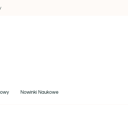
y
um wiedzy i inspiracji
rowy
Nowinki Naukowe