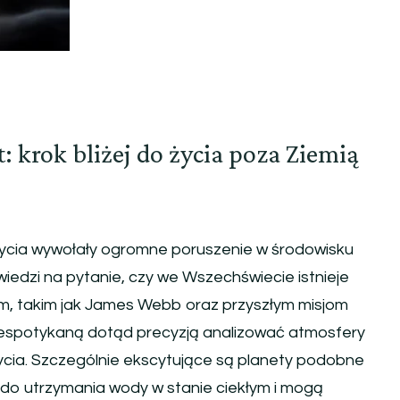
 krok bliżej do życia poza Ziemią
życia wywołały ogromne poruszenie w środowisku
iedzi na pytanie, czy we Wszechświecie istnieje
om, takim jak James Webb oraz przyszłym misjom
espotykaną dotąd precyzją analizować atmosfery
ycia. Szczególnie ekscytujące są planety podobne
 do utrzymania wody w stanie ciekłym i mogą