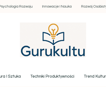
Psychologia Rozwoju
Innowacje I Nauka
Rozwój Osobist
Gurukultu.pl – Twoje centr
ura I Sztuka
Techniki Produktywności
Trend Kultu