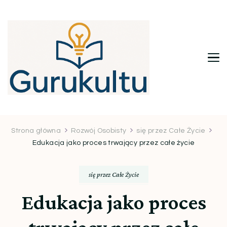
Gurukultu.pl – Twoje centrum
wiedzy i inspiracji
Strona główna
Rozwój Osobisty
się przez Całe Życie
Edukacja jako proces trwający przez całe życie
się przez Całe Życie
Edukacja jako proces