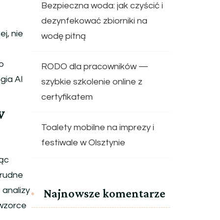
Bezpieczna woda: jak czyścić i
dezynfekować zbiorniki na
j, nie
wodę pitną
go
RODO dla pracowników —
gia AI
szybkie szkolenie online z
certyfikatem
w
Toalety mobilne na imprezy i
festiwale w Olsztynie
jąc
trudne
analizy
Najnowsze komentarze
 wzorce