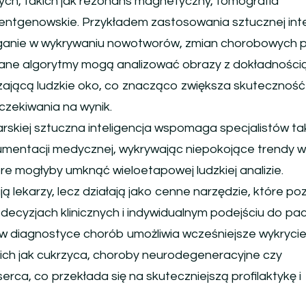
ch, takich jak rezonans magnetyczny, tomografia
entgenowskie. Przykładem zastosowania sztucznej intel
anie w wykrywaniu nowotworów, zmian chorobowych p
ne algorytmy mogą analizować obrazy z dokładnością
ającą ludzkie oko, co znacząco zwiększa skuteczność
oczekiwania na wynik.
rskiej sztuczna inteligencja wspomaga specjalistów ta
kumentacji medycznej, wykrywając niepokojące trendy w
e mogłyby umknąć wieloetapowej ludzkiej analizie.
ą lekarzy, lecz działają jako cenne narzędzie, które po
decyzjach klinicznych i indywidualnym podejściu do pac
I w diagnostyce chorób umożliwia wcześniejsze wykryci
kich jak cukrzyca, choroby neurodegeneracyjne czy
erca, co przekłada się na skuteczniejszą profilaktykę i