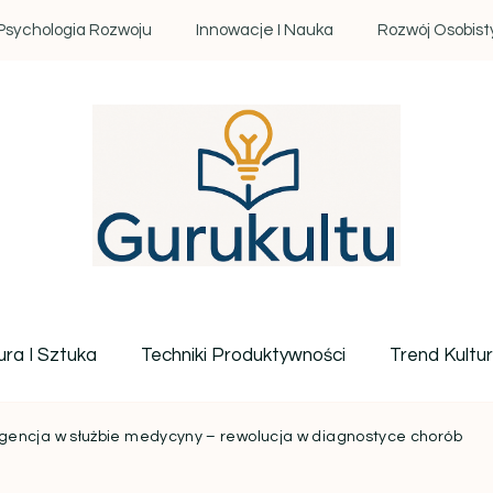
Psychologia Rozwoju
Innowacje I Nauka
Rozwój Osobist
Gurukultu.pl – Twoje centr
ura I Sztuka
Techniki Produktywności
Trend Kultu
igencja w służbie medycyny – rewolucja w diagnostyce chorób