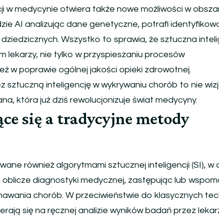
cji w medycynie otwiera także nowe możliwości w obsza
ie AI analizując dane genetyczne, potrafi identyfikow
dziedzicznych. Wszystko to sprawia, że sztuczna intel
em lekarzy, nie tylko w przyspieszaniu procesów
eż w poprawie ogólnej jakości opieki zdrowotnej.
sztuczną inteligencję w wykrywaniu chorób to nie wiz
ana, która już dziś rewolucjonizuje świat medycyny.
ce się a tradycyjne metody
ane również algorytmami sztucznej inteligencji (SI), w
ą oblicze diagnostyki medycznej, zastępując lub wspo
awania chorób. W przeciwieństwie do klasycznych tec
erają się na ręcznej analizie wyników badań przez lekar