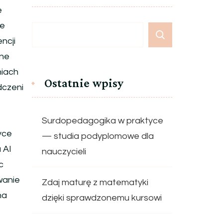
e
ie
ncji
nne
niach
Ostatnie wpisy
dczeni
Surdopedagogika w praktyce
yce
— studia podyplomowe dla
 AI
nauczycieli
c
wanie
Zdaj maturę z matematyki
na
dzięki sprawdzonemu kursowi
,