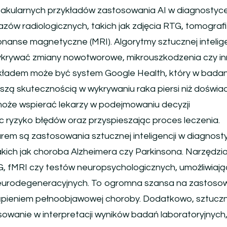
takularnych przykładów zastosowania AI w diagnostyc
azów radiologicznych, takich jak zdjęcia RTG, tomograf
nanse magnetyczne (MRI). Algorytmy sztucznej intelige
wykrywać zmiany nowotworowe, mikrouszkodzenia czy i
kładem może być system Google Health, który w bada
ększą skutecznością w wykrywaniu raka piersi niż doświa
 może wspierać lekarzy w podejmowaniu decyzji
c ryzyko błędów oraz przyspieszając proces leczenia.
em są zastosowania sztucznej inteligencji w diagnost
kich jak choroba Alzheimera czy Parkinsona. Narzędzia
G, fMRI czy testów neuropsychologicznych, umożliwiają
eurodegeneracyjnych. To ogromna szansa na zastoso
tąpieniem pełnoobjawowej choroby. Dodatkowo, sztucz
osowanie w interpretacji wyników badań laboratoryjnych