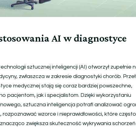
stosowania AI w diagnostyce
echnologii sztucznej inteligencji (AI) otworzył zupełnie
edycyny, zwłaszcza w zakresie diagnostyki chorób. Prz
tyce medycznej stają się coraz bardziej powszechne,
o pacjentom, jak i specjalistom. Dzięki wykorzystaniu
owego, sztuczna inteligencja potrafi analizować ogr
 rozpoznawać wzorce i nieprawidłowości, które częst
 znacząco zwiększa skuteczność wykrywania schorzeń 