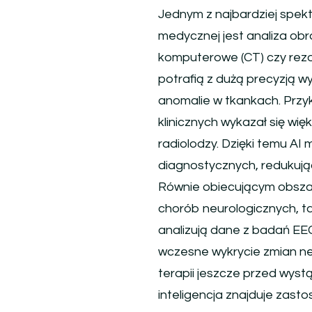
Jednym z najbardziej spek
medycznej jest analiza obr
komputerowe (CT) czy rezo
potrafią z dużą precyzją 
anomalie w tkankach. Przy
klinicznych wykazał się wi
radiolodzy. Dzięki temu AI
diagnostycznych, redukują
Równie obiecującym obszar
chorób neurologicznych, ta
analizują dane z badań EE
wczesne wykrycie zmian n
terapii jeszcze przed wys
inteligencja znajduje zast