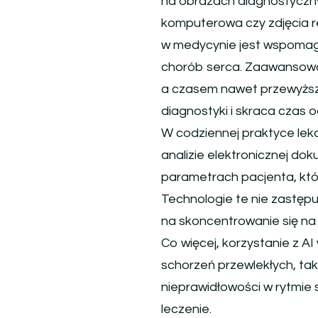
na obrazach diagnostyczny
komputerowa czy zdjęcia r
w medycynie jest wspomag
chorób serca. Zaawansowa
a czasem nawet przewyższ
diagnostyki i skraca czas 
W codziennej praktyce leka
analizie elektronicznej do
parametrach pacjenta, któr
Technologie te nie zastępuj
na skoncentrowanie się na 
Co więcej, korzystanie z A
schorzeń przewlekłych, ta
nieprawidłowości w rytmie s
leczenie.