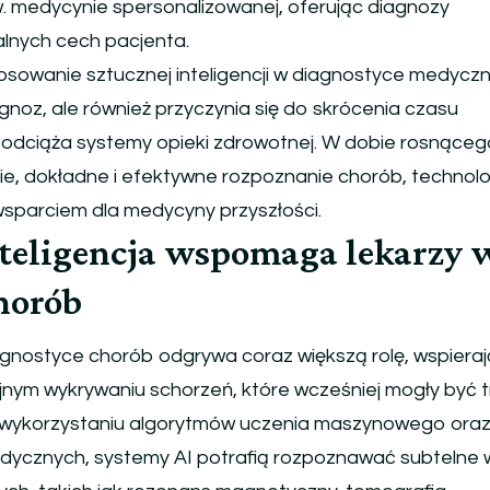
w. medycynie spersonalizowanej, oferując diagnozy
lnych cech pacjenta.
tosowanie sztucznej inteligencji w diagnostyce medyczne
agnoz, ale również przyczynia się do skrócenia czasu
z odciąża systemy opieki zdrowotnej. W dobie rosnące
e, dokładne i efektywne rozpoznanie chorób, technolo
wsparciem dla medycyny przyszłości.
nteligencja wspomaga lekarzy 
horób
agnostyce chorób odgrywa coraz większą rolę, wspiera
yjnym wykrywaniu schorzeń, które wcześniej mogły być 
 wykorzystaniu algorytmów uczenia maszynowego oraz 
dycznych, systemy AI potrafią rozpoznawać subtelne