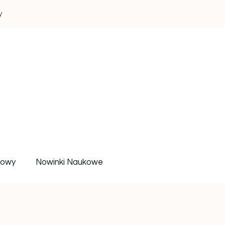
y
um wiedzy i inspiracji
rowy
Nowinki Naukowe