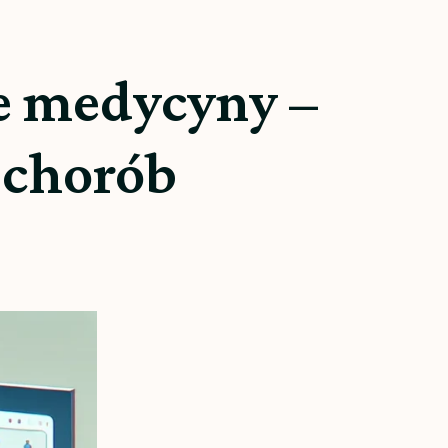
ie medycyny –
 chorób