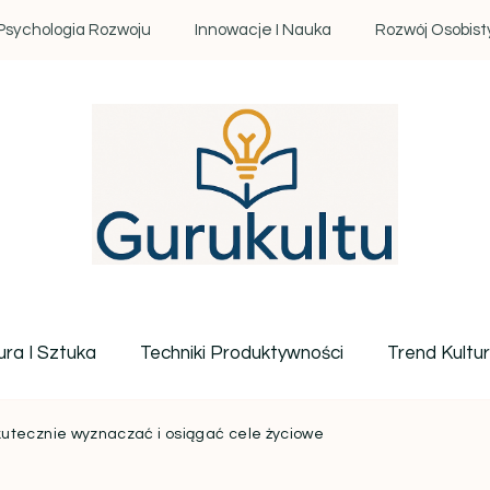
Psychologia Rozwoju
Innowacje I Nauka
Rozwój Osobist
Gurukultu.pl – Twoje centr
ura I Sztuka
Techniki Produktywności
Trend Kultu
kutecznie wyznaczać i osiągać cele życiowe