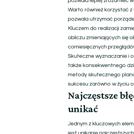
pozwala lepiej zrozumieć 
Warto również korzystać z 
pozwala utrzymać porządek 
Kluczem do realizacji zami
obliczu zmieniających się 
comiesięcznych przeglądów
Skuteczne wyznaczanie i o
także konsekwentnego dzia
metody skutecznego plan
sukcesu zarówno w życiu o
Najczęstsze bł
unikać
Jednym z kluczowych elem
jest unikanie najczęstszy