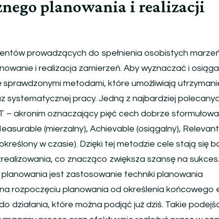
nego planowania i realizacji
entów prowadzących do spełnienia osobistych marzeń
anowanie i realizacja zamierzeń. Aby wyznaczać i osiąg
ię sprawdzonymi metodami, które umożliwiają utrzymani
az systematycznej pracy. Jedną z najbardziej polecany
T – akronim oznaczający pięć cech dobrze sformułow
 Measurable (mierzalny), Achievable (osiągalny), Relevant
kreślony w czasie). Dzięki tej metodzie cele stają się b
o zrealizowania, co znacząco zwiększa szansę na sukces
planowania jest zastosowanie techniki planowania
na rozpoczęciu planowania od określenia końcowego e
 do działania, które można podjąć już dziś. Takie podejś