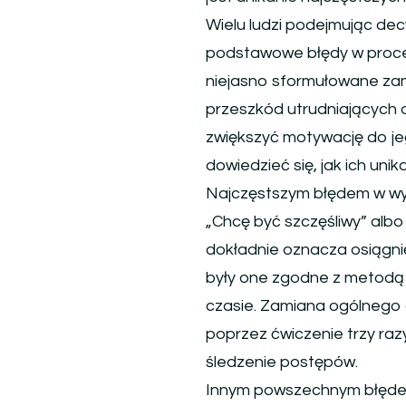
Wielu ludzi podejmując decy
podstawowe błędy w proces
niejasno sformułowane zami
przeszkód utrudniających o
zwiększyć motywację do jeg
dowiedzieć się, jak ich unik
Najczęstszym błędem w wyz
„Chcę być szczęśliwy” albo
dokładnie oznacza osiągni
były one zgodne z metodą S
czasie. Zamiana ogólnego 
poprzez ćwiczenie trzy razy
śledzenie postępów.
Innym powszechnym błędem 