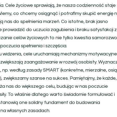
a. Cele życiowe sprawiają, że nasza codzienność staje 
iemy, co chcemy osiągnąć i potrafimy skupić energię 
ają nas do spełnienia marzeń. Co istotne, brak jasno
prowadzić do uczucia zagubienia i braku satysfakcji z 
anie celów życiowych to nie tylko kwestia samorozwoj
poczucia spełnienia i szczęścia.
 widzenia, cele uruchamiają mechanizmy motywacyjne 
 i zwiększają zaangażowanie w rozwój osobisty. Wyznac
le, np. według zasady SMART (konkretne, mierzalne, osi
e), zwiększamy szanse na sukces. Pamiętajmy, że każde
liża nas do większego celu, budując w nas poczucie
siły. To właśnie dlatego warto świadomie formułować i
 stanowią one solidny fundament do budowania
 na własnych zasadach.