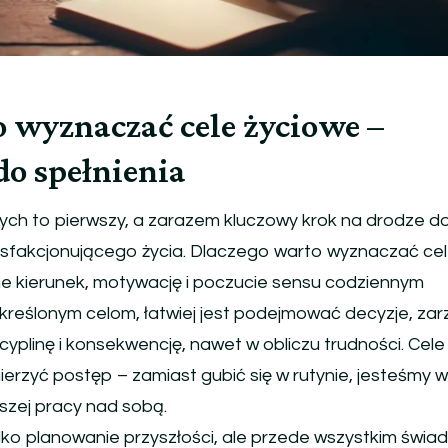
 wyznaczać cele życiowe –
do spełnienia
ch to pierwszy, a zarazem kluczowy krok na drodze d
tysfakcjonującego życia. Dlaczego warto wyznaczać ce
e kierunek, motywację i poczucie sensu codziennym
określonym celom, łatwiej jest podejmować decyzje, za
plinę i konsekwencję, nawet w obliczu trudności. Cele
rzyć postęp – zamiast gubić się w rutynie, jesteśmy w
szej pracy nad sobą.
ylko planowanie przyszłości, ale przede wszystkim świ