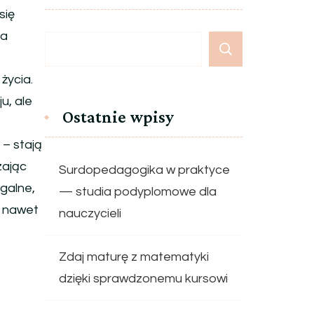
się
na
życia.
u, ale
Ostatnie wpisy
– stają
zając
Surdopedagogika w praktyce
ągalne,
— studia podyplomowe dla
, nawet
nauczycieli
Zdaj maturę z matematyki
dzięki sprawdzonemu kursowi