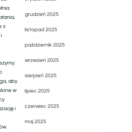
łnia
grudzień 2025
łania,
e z
listopad 2025
i
październik 2025
wrzesień 2025
yszymy:
o
sierpień 2025
ga, aby
ślone w
lipiec 2025
cy
czerwiec 2025
zację i
maj 2025
ów.