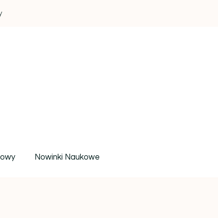
y
um wiedzy i inspiracji
rowy
Nowinki Naukowe