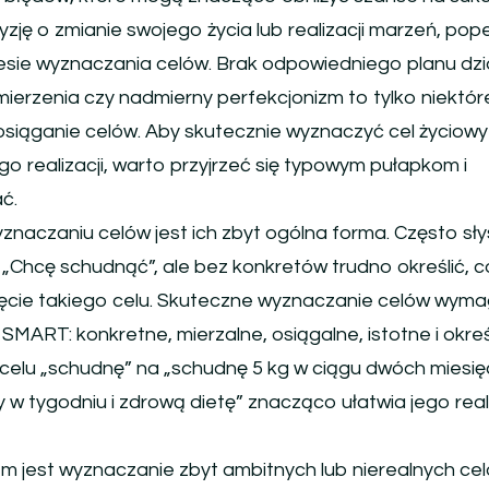
zję o zmianie swojego życia lub realizacji marzeń, pope
ie wyznaczania celów. Brak odpowiedniego planu dzia
erzenia czy nadmierny perfekcjonizm to tylko niektór
siąganie celów. Aby skutecznie wyznaczyć cel życiowy 
o realizacji, warto przyjrzeć się typowym pułapkom i
ać.
naczaniu celów jest ich zbyt ogólna forma. Często sł
 „Chcę schudnąć”, ale bez konkretów trudno określić, c
ęcie takiego celu. Skuteczne wyznaczanie celów wyma
MART: konkretne, mierzalne, osiągalne, istotne i okre
celu „schudnę” na „schudnę 5 kg w ciągu dwóch miesię
 w tygodniu i zdrową dietę” znacząco ułatwia jego reali
jest wyznaczanie zbyt ambitnych lub nierealnych cel