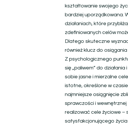
kształtowanie swojego życi
bardziej uporządkowana. W
działaniach, które przybliż
zdefiniowanych celów może 
Dlatego skuteczne wyznacz
również klucz do osiągania 
Z psychologicznego punktu
się „paliwem” do działania
sobie jasne i mierzalne ce
istotne, określone w czasi
najmniejsze osiągnięcie zb
sprawczości i wewnętrznej 
realizować cele życiowe –
satysfakcjonującego życia