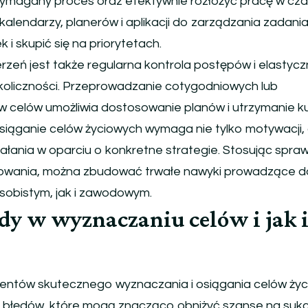
wymagany proces oraz efektywnie rozłożyć pracę w cza
kalendarzy, planerów i aplikacji do zarządzania zadania
i skupić się na priorytetach.
erzeń jest także regularna kontrola postępów i elastyc
okoliczności. Przeprowadzanie cotygodniowych lub
 celów umożliwia dostosowanie planów i utrzymanie ku
siąganie celów życiowych wymaga nie tylko motywacji, 
łania w oparciu o konkretne strategie. Stosując spr
owania, można zbudować trwałe nawyki prowadzące d
sobistym, jak i zawodowym.
ędy w wyznaczaniu celów i jak 
entów skutecznego wyznaczania i osiągania celów ży
ch błędów, które mogą znacząco obniżyć szanse na sukc