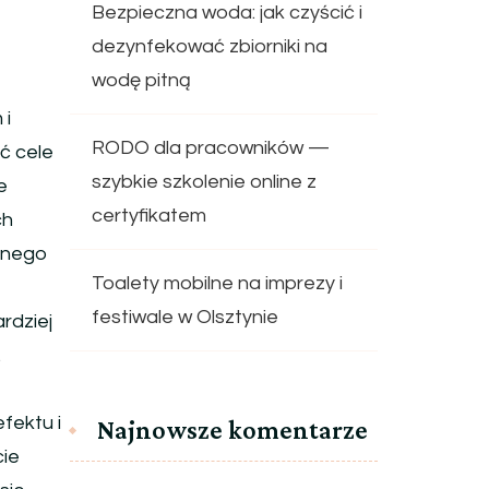
Bezpieczna woda: jak czyścić i
dezynfekować zbiorniki na
wodę pitną
 i
RODO dla pracowników —
ać cele
szybkie szkolenie online z
e
certyfikatem
ch
anego
Toalety mobilne na imprezy i
festiwale w Olsztynie
ardziej
.
fektu i
Najnowsze komentarze
cie