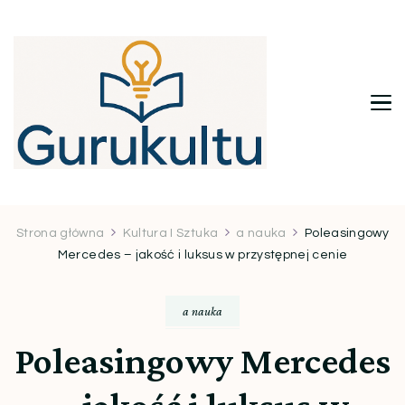
Gurukultu.pl – Twoje centrum
wiedzy i inspiracji
Strona główna
Kultura I Sztuka
a nauka
Poleasingowy
Mercedes – jakość i luksus w przystępnej cenie
a nauka
Poleasingowy Mercedes