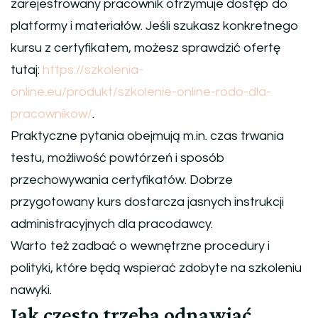
zarejestrowany pracownik otrzymuje dostęp do
platformy i materiałów. Jeśli szukasz konkretnego
kursu z certyfikatem, możesz sprawdzić ofertę
tutaj:
https://szkolenia-
online.eu/produkt/szkolenie-online-rodo-dla-
pracownikow/
.
Praktyczne pytania obejmują m.in. czas trwania
testu, możliwość powtórzeń i sposób
przechowywania certyfikatów. Dobrze
przygotowany kurs dostarcza jasnych instrukcji
administracyjnych dla pracodawcy.
Warto też zadbać o wewnętrzne procedury i
polityki, które będą wspierać zdobyte na szkoleniu
nawyki.
Jak często trzeba odnawiać