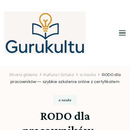
Gurukultu.pl – Twoje centrum
wiedzy i inspiracji
Strona główna
Kultura I Sztuka
a nauka
RODO dla
pracowników — szybkie szkolenie online z certyfikatem
a nauka
RODO dla