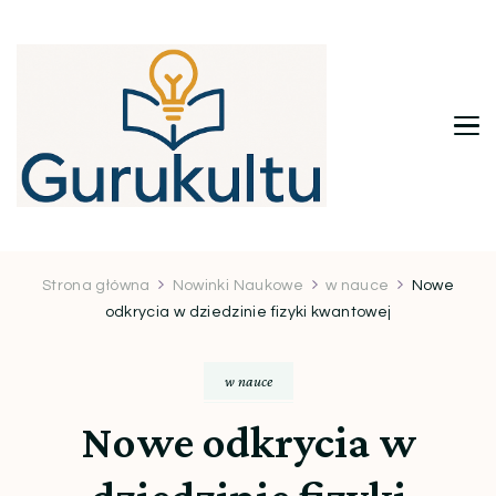
Gurukultu.pl – Twoje centrum
wiedzy i inspiracji
Strona główna
Nowinki Naukowe
w nauce
Nowe
odkrycia w dziedzinie fizyki kwantowej
w nauce
Nowe odkrycia w