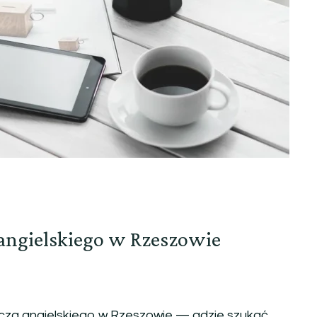
 angielskiego w Rzeszowie
cza angielskiego w Rzeszowie — gdzie szukać,