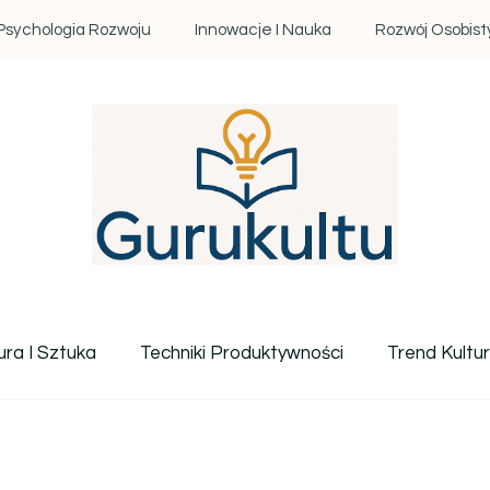
Psychologia Rozwoju
Innowacje I Nauka
Rozwój Osobist
Gurukultu.pl – Twoje centr
ura I Sztuka
Techniki Produktywności
Trend Kultu