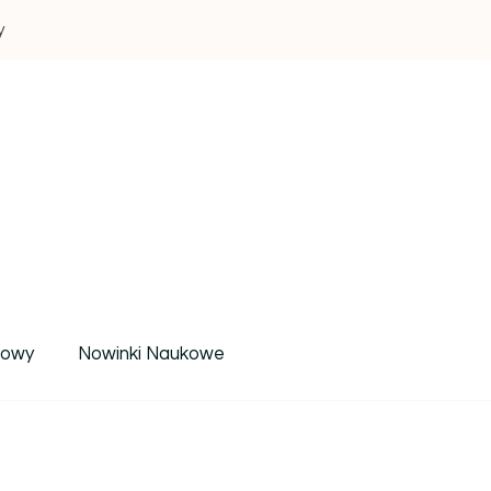
y
um wiedzy i inspiracji
rowy
Nowinki Naukowe