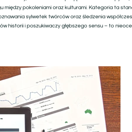
u między pokoleniami oraz kulturami. Kategoria ta stan
, poznawania sylwetek twórców oraz śledzenia współcze
tów historii i poszukiwaczy głębszego sensu – to nieoc