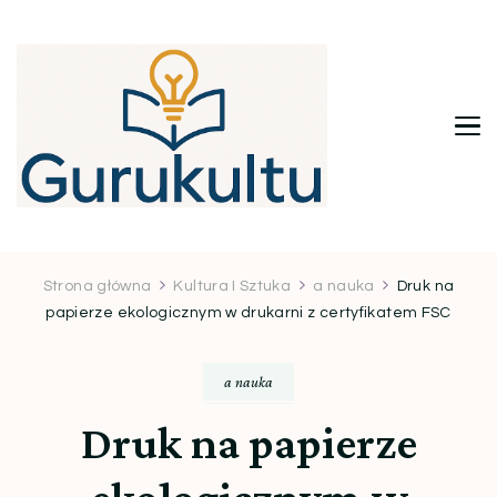
Gurukultu.pl – Twoje centrum
wiedzy i inspiracji
Strona główna
Kultura I Sztuka
a nauka
Druk na
papierze ekologicznym w drukarni z certyfikatem FSC
a nauka
Druk na papierze