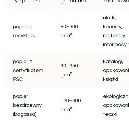
typ papieru
gramatura
zastosowa
ulotki,
papier z
80–300
koperty,
recyklingu
g/m²
materiały
informacyj
papier z
katalogi,
90–350
certyfikatem
opakowani
g/m²
FSC
książki
papier
ekologiczn
120–300
bezdrzewny
opakowani
g/m²
(bagassa)
teczki