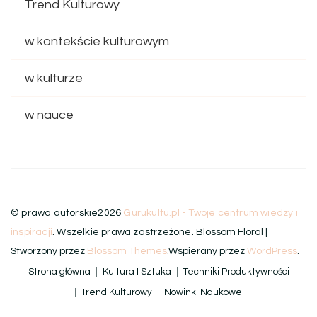
Trend Kulturowy
w kontekście kulturowym
w kulturze
w nauce
© prawa autorskie2026
Gurukultu.pl - Twoje centrum wiedzy i
inspiracji
. Wszelkie prawa zastrzeżone.
Blossom Floral |
Stworzony przez
Blossom Themes
.Wspierany przez
WordPress
.
Strona główna
Kultura I Sztuka
Techniki Produktywności
Trend Kulturowy
Nowinki Naukowe