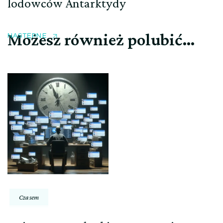
lodowców Antarktydy
Możesz również polubić…
NASTĘPNE
Czasem