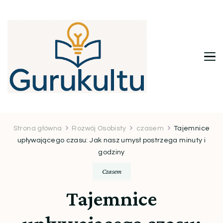
Gurukultu.pl – Twoje centrum
wiedzy i inspiracji
Strona główna
Rozwój Osobisty
czasem
Tajemnice
upływającego czasu: Jak nasz umysł postrzega minuty i
godziny
Czasem
Tajemnice