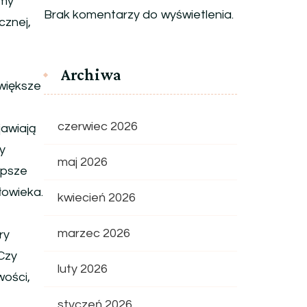
emy
Brak komentarzy do wyświetlenia.
icznej,
Archiwa
większe
czerwiec 2026
jawiają
y
maj 2026
epsze
łowieka.
kwiecień 2026
marzec 2026
ry
Czy
luty 2026
wości,
styczeń 2026