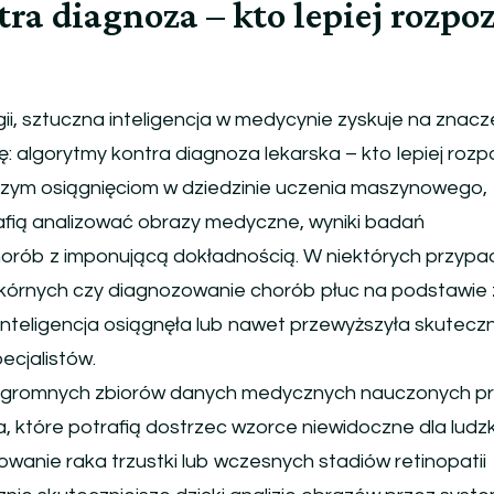
ra diagnoza – kto lepiej rozpo
i, sztuczna inteligencja w medycynie zyskuje na znacz
 algorytmy kontra diagnoza lekarska – kto lepiej roz
szym osiągnięciom w dziedzinie uczenia maszynowego,
afią analizować obrazy medyczne, wyniki badań
 chorób z imponującą dokładnością. W niektórych przypa
kórnych czy diagnozowanie chorób płuc na podstawie 
inteligencja osiągnęła lub nawet przewyższyła skutecz
ecjalistów.
z ogromnych zbiorów danych medycznych nauczonych p
, które potrafią dostrzec wzorce niewidoczne dla ludz
wanie raka trzustki lub wczesnych stadiów retinopatii