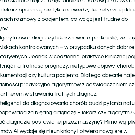
znie skuteczniejsze dzięki analizie obrazów przez syst
ei lekarz opiera się nie tylko na wiedzy teoretycznej i klin
iuansach rozmowy z pacjentem, co wciąż jest trudne do
ny.
gorytmów a diagnozy lekarza, warto podkreślić, że naj
owiskach kontrolowanych – w przypadku danych dobrze
atywnych. Jednak w codziennej praktyce klinicznej po
płynąć na trafność prognozy: nietypowe objawy, chorob
okumentacji czy kultura pacjenta. Dlatego obecnie najl
 zdolności predykcyjne algorytmów z doświadczeniem cz
 partnerem w stawianiu trafnych diagnoz.
teligencji do diagnozowania chorób budzi pytania natu
o odpowiada za błędną diagnozę – lekarz czy algorytm? 
fać diagnozie postawionej przez maszynę? Mimo wątpli
ów AI wydaje się nieunikniony i otwiera nową erę w