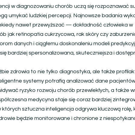
igencji w diagnozowaniu chorób uczą się rozpoznawać s
gą umykać ludzkiej percepcji. Najnowsze badania wyka
iekiedy nawet przewyższać — dokładność człowieka w
b jak retinopatia cukrzycowa, rak skóry czy zaburzeni
iorom danych i ciągłemu doskonaleniu modeli predykcyj
ię bardziej spersonalizowana, skuteczniejsza i dostęp
bie zdrowia to nie tylko diagnostyka, ale także profilak
teligentne systemy potrafią analizować dane pacjentó
widywać ryzyko rozwoju chorób przewlekłych, a także w
półczesna medycyna staje się coraz bardziej zintegro
 których sztuczna inteligencja odgrywa kluczową rolę, 
j zdrowie będzie monitorowane i chronione z niespotyka