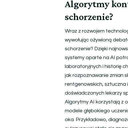
Algorytmy kont
schorzenie?
Wraz z rozwojem technologi
wywołując ożywioną debatę:
schorzenie? Dzięki najnow
systemy oparte na AI potr
laboratoryjnych i historię
jak rozpoznawanie zmian s
rentgenowskich, sztuczna 
doświadczonych lekarzy sp
Algorytmy AI korzystają 
modele głębokiego uczenia
oka. Przykładowo, diagnozo