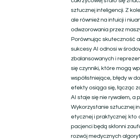
cukrzycowej stało się znac
sztucznej inteligencji. Z kol
ale również na intuicji i n
odwzorowania przez maszy
Porównując skuteczność al
sukcesy AI odnosi w środ
zbalansowanych i reprezent
się czynniki, które mogą w
współistniejące, błędy w d
efekty osiąga się, łącząc
AI staje się nie rywalem, a
Wykorzystanie sztucznej in
etycznej i praktycznej: kt
pacjenci będą skłonni zau
rozwój medycznych algorytm