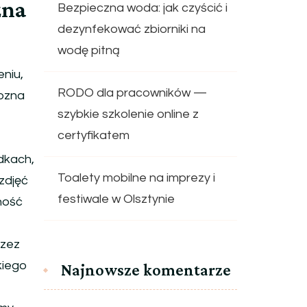
zna
Bezpieczna woda: jak czyścić i
dezynfekować zbiorniki na
wodę pitną
eniu,
RODO dla pracowników —
pozna
szybkie szkolenie online z
certyfikatem
dkach,
Toalety mobilne na imprezy i
zdjęć
festiwale w Olsztynie
ność
rzez
kiego
Najnowsze komentarze