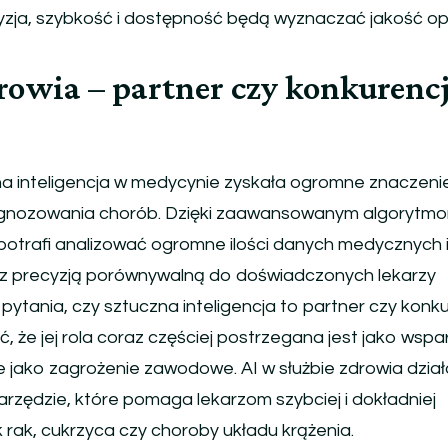
yzja, szybkość i dostępność będą wyznaczać jakość op
drowia – partner czy konkurenc
na inteligencja w medycynie zyskała ogromne znaczeni
iagnozowania chorób. Dzięki zaawansowanym algorytm
otrafi analizować ogromne ilości danych medycznych 
z precyzją porównywalną do doświadczonych lekarzy
 pytania, czy sztuczna inteligencja to partner czy konk
, że jej rola coraz częściej postrzegana jest jako wspa
e jako zagrożenie zawodowe. AI w służbie zdrowia dział
arzędzie, które pomaga lekarzom szybciej i dokładniej
 rak, cukrzyca czy choroby układu krążenia.