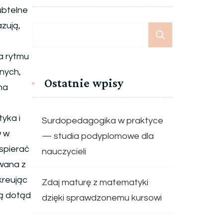
ubtelne
zują,
a rytmu
nych,
Ostatnie wpisy
na
tyka i
Surdopedagogika w praktyce
w w
— studia podyplomowe dla
spierać
nauczycieli
wana z
kreując
Zdaj maturę z matematyki
ną dotąd
dzięki sprawdzonemu kursowi