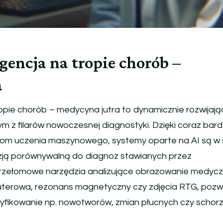
gencja na tropie chorób –
a
ropie chorób – medycyna jutra to dynamicznie rozwijając
nym z filarów nowoczesnej diagnostyki. Dzięki coraz bard
 uczenia maszynowego, systemy oparte na AI są w 
zją porównywalną do diagnoz stawianych przez
Przełomowe narzędzia analizujące obrazowanie medycz
uterowa, rezonans magnetyczny czy zdjęcia RTG, pozw
ntyfikowanie np. nowotworów, zmian płucnych czy schor