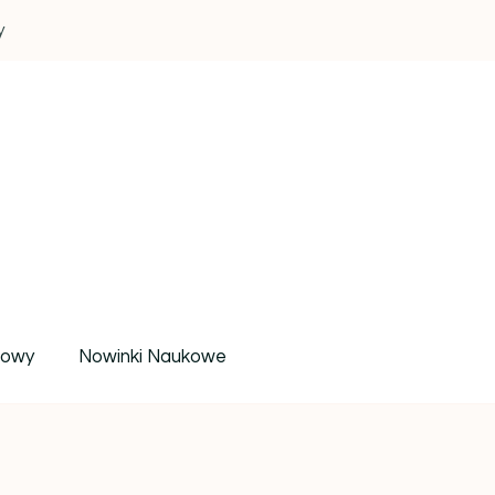
y
um wiedzy i inspiracji
rowy
Nowinki Naukowe