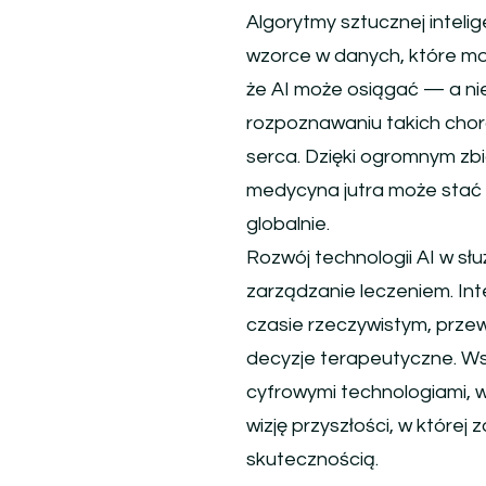
Algorytmy sztucznej intel
wzorce w danych, które mo
że AI może osiągać — a n
rozpoznawaniu takich choró
serca. Dzięki ogromnym zb
medycyna jutra może stać s
globalnie.
Rozwój technologii AI w służ
zarządzanie leczeniem. In
czasie rzeczywistym, prze
decyzje terapeutyczne. Ws
cyfrowymi technologiami, w
wizję przyszłości, w które
skutecznością.