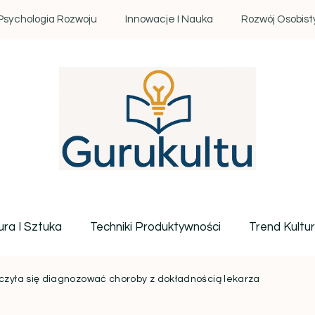
Psychologia Rozwoju
Innowacje I Nauka
Rozwój Osobist
Gurukultu.pl – Twoje centr
ura I Sztuka
Techniki Produktywności
Trend Kultu
czyła się diagnozować choroby z dokładnością lekarza