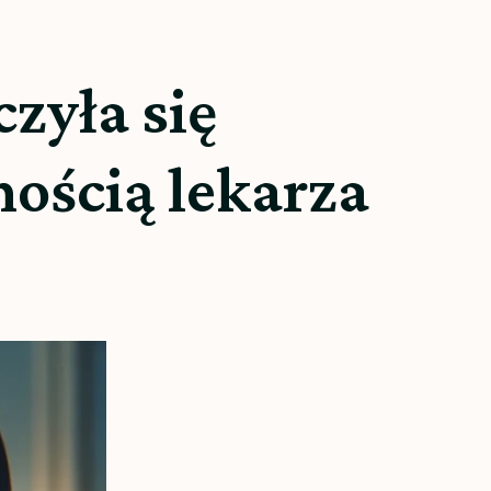
zyła się
ością lekarza