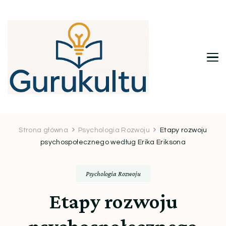
Gurukultu.pl – Twoje centrum
wiedzy i inspiracji
Strona główna
Psychologia Rozwoju
Etapy rozwoju
psychospołecznego według Erika Eriksona
Psychologia Rozwoju
Etapy rozwoju