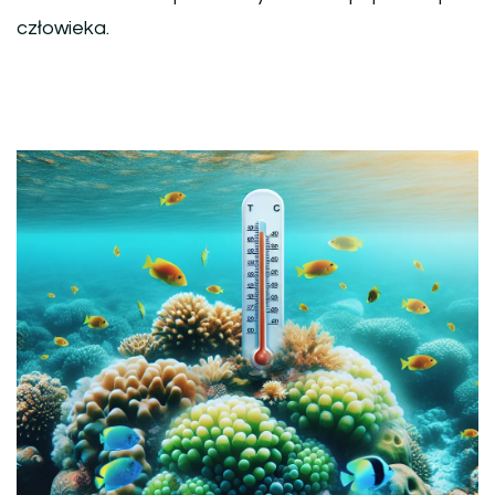
człowieka.
Nawigacja
wpisu